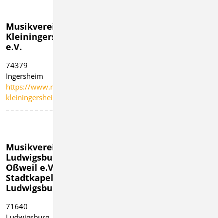
Musikverein
Musikverein
Musikverein
Kleiningersheim
Korntal e.V.
Löchgau e.V.
e.V.
70825 Korntal-
74369 Löchgau
74379
Münchingen
https://www.mvloe
Ingersheim
https://www.musikverein-
https://www.musikverein-
korntal.de
kleiningersheim.de
Musikverein
Musikverein
Musikverein
Ludwigsburg-
Münchingen
Murr e.V.
Oßweil e.V.,
e.V.
71711 Murr
Stadtkapelle
70825 Korntal-
https://www.musikv
Ludwigsburg
Münchingen
murr.de
71640
https://www.musikverein-
Ludwigsburg