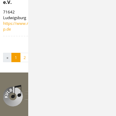
e.V.
e.V.
1921 e.V.
71642
71701
74372 Sersheim
Ludwigsburg
Schwieberdingen
https://www.mv-
https://www.mv-
https://www.mv-
sersheim.de
p.de
schwieberdingen.de
«
1
2
»