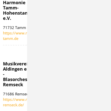
Harmonie
Mundelsheim
Affalterbach
Tamm-
e.V.
e.V.
Hohenstange
74395
71563
e.V.
Mundelsheim
Affalterbach
71732 Tamm
https://www.musikkapelle-
https://www.mvaffa
https://www.mgharmonie-
mundelsheim.de
tamm.de
Musikverein
Musikverein
Musikverein
Aldingen e.V.
Benningen
Bissingen e.V.
-
am Neckar
74321
Blasorchester
e.V.
Bietigheim-
Remseck
71726 Benningen
Bissingen
71686 Remseck
am Neckar
https://www.mv-
https://www.mva-
https://www.musikverein-
bissingen.de
remseck.de/
benningen.de