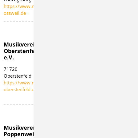
muenchingen.de
https://www.musikverein-
ossweil.de
Musikverein
Musikverein
Musikverein
Oberstenfeld
Ochsenbach
Pflugfelden e.
e.V.
e.V.
V.
71720
74343
71691 Freiberg
Oberstenfeld
Sachsenheim-
https://www.musikv
https://www.musikverein-
Ochsenbach
pflugfelden.de
oberstenfeld.de
https://www.mv-
ochsenbach.de
Musikverein
Musikverein
Musikverein
Poppenweiler
Schwieberdingen
Sersheim