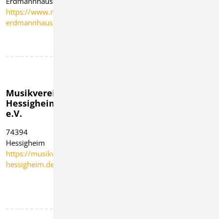
Erdmannhausen
Gemmrigheim
74357
https://www.musikverein-
https://www.mv-
Bönnigheim
erdmannhausen.de
gemmrigheim.de
https://www.mv-
kirchheim.de
Musikverein
Musikverein
Musikverein
Hessigheim
Hohenhaslach
Kleinglattbach
e.V.
1920 e.V.
e.V.
Hohenhaslacher
74394
71665 Vaihingen
Musikanten
Hessigheim
an der Enz
74343
https://musikverein-
https://www.mvklei
Sachsenheim-
hessigheim.de/
Hohenhaslach
https://www.hohenhaslacher-
musikanten.de