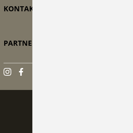
KONTAKT
Auf der Lug 5, 71726 Benningen
vorstand@kvlb.de
+49 (0) 71 41 / 25 92 64 8
PARTNER
GEFÖRDERT