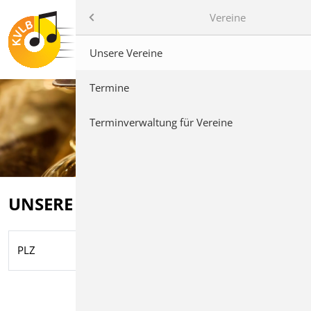
Vereine
Über uns
Unsere Vereine
Service
Termine
Musikseminar
Terminverwaltung für Vereine
Bläserjugend
Kreisjugendorchester
UNSERE VEREINE
Termine & Veranstaltungen
PLZ
Ort
Vereine
Suchen
Impressum