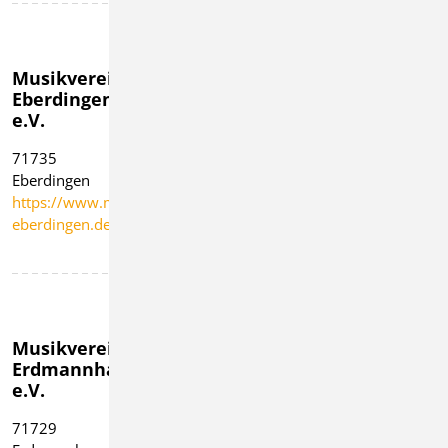
Musikverein
Musikverein
Musikverein
Eberdingen
Eglosheim
Ensingen
e.V.
e.V.
1955 e.V.
71735
71634
71665
Eberdingen
Ludwigsburg
Vaihingen/Enz -
https://www.mv-
https://www.mv-
Gündelbach
eberdingen.de
eglosheim.de
https://www.musikv
ensingen.de
Musikverein
Musikverein
Musikverein
Erdmannhausen
Gemmrigheim
Harmonie
e.V.
e.V.
e.V.
Kirchheim
71729
74376
Neckar