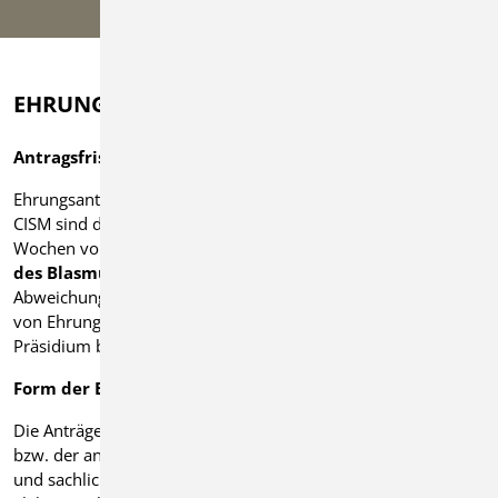
Datenschutz
EHRUNGEN
Antragsfristen und Sonderregelungen
Ehrungsanträge für Ehrungen des BVBW, der BDMV und der
CISM sind durch den Antragsteller immer mindestens 8
Wochen vor dem Ehrungstermin bei der
Geschäftsstelle
des Blasmusik Kreisverbands Ludwigsburg
einzureichen.
Abweichungen in der Antragsstellung sowie in der Vergabe
von Ehrungen können ausschließlich nur vom BVBW-
Präsidium beschlossen werden.
Form der Einreichung
Die Anträge müssen nach den jeweils gültigen Formularen
bzw. der anzuwendenden Software der Verbände vollständig
und sachlich richtig ausgefüllt, eingereicht werden. Die