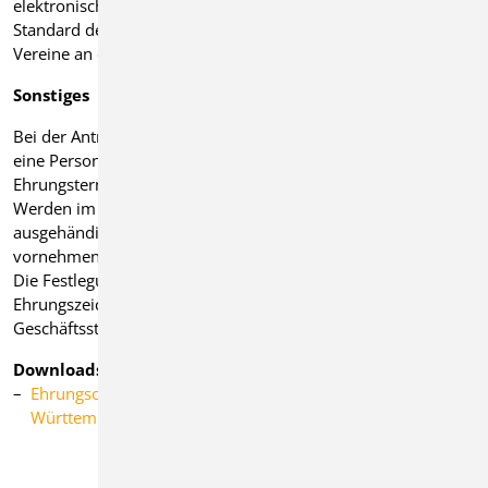
elektronische Übermittlung der Ehrungsanträge nach dem
Standard der ComMusic-Software (Verein/Verband) ist für die
Vereine an die Kreisverbände grundsätzlich verpflichtend.
Sonstiges
Bei der Antragstellung soll darauf geachtet werden, dass für
eine Person keine Mehrfachehrungen zum gleichen
Ehrungstermin vorgenommen werden.
Werden im Rahmen der Ehrung Urkunden oder Ehrenbriefe
ausgehändigt, so sollte der Antragsteller eine Rahmung
vornehmen.
Die Festlegung der Kostensätze für die Aushändigung von
Ehrungszeichen und Urkunden obliegt der BVBW-
Geschäftsstelle und den jeweiligen Kreisverbänden.
Downloads
Ehrungsordnung des Blasmusikverbands Baden-
Württemberg