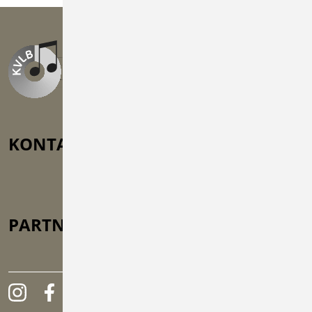
KONTAKT
Auf der Lug 5, 71726 Benningen
vorstand@kvlb.de
+49 (0) 71 41 / 25 92 64 8
PARTNER