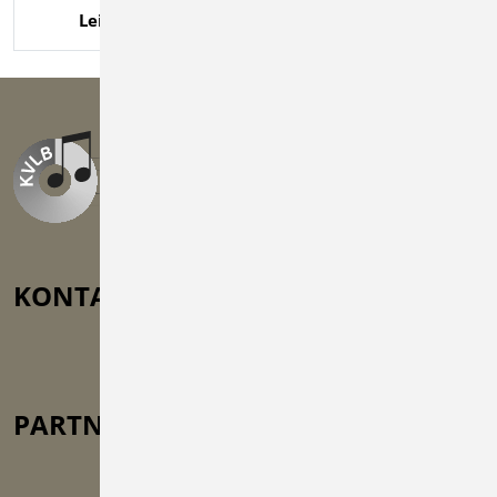
Leider keine aktuellen Veranstaltungen.
Datenschutz
KONTAKT
Auf der Lug 5, 71726 Benningen
vorstand@kvlb.de
+49 (0) 71 41 / 25 92 64 8
PARTNER