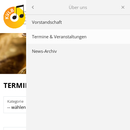
Über uns
Über uns
Vorstandschaft
Service
Termine & Veranstaltungen
Musikseminar
News-Archiv
Bläserjugend
Kreisjugendorchester
TERMINE & VERANSTALTUNGEN
Termine & Veranstaltungen
Kategorie
Suchen
Vereine
Impressum